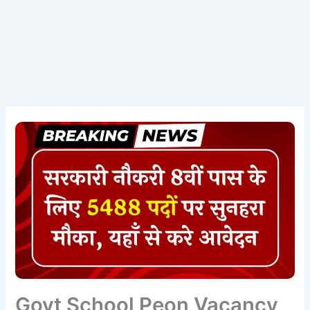
Govt School Peon Vacancy