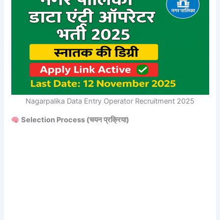
Nagarpalika Data Entry Operator Recruitment 2025
Selection Process (चयन प्रक्रिया)