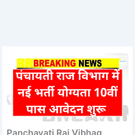
Panchayati Raj Vibhag