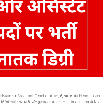
 से अधिकांश पद Assistant Teacher के लिए हैं, जबकि शेष Headmaster
ल 1504 सीटें उपलब्ध हैं, और मुख्याध्यापक यानी Headmaster पद के लिए